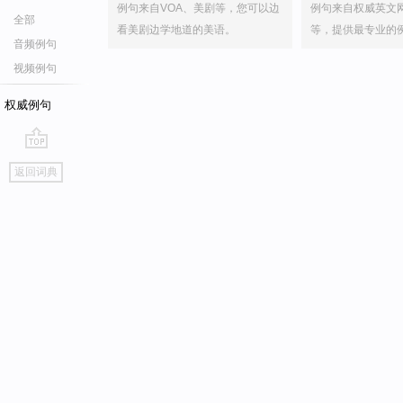
例句来自VOA、美剧等，您可以边
例句来自权威英文
全部
看美剧边学地道的美语。
等，提供最专业的
音频例句
视频例句
权威例句
go
返回词典
top