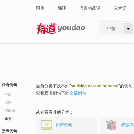
词典
翻译
有道精品课
云笔记
中英
有道 - 网易旗下搜索
双语例句
当前分类下找不到"
studying abroad or home
"的例句
查看双语例句下的
全部例句
全部
口语
书面语
或者看看其他分类：
论文
原声例句
权威例
原声例句