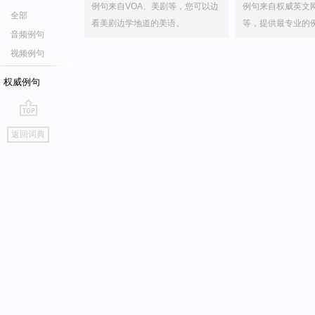
例句来自VOA、美剧等，您可以边
例句来自权威英文
全部
看美剧边学地道的美语。
等，提供最专业的
音频例句
视频例句
权威例句
go
返回词典
top