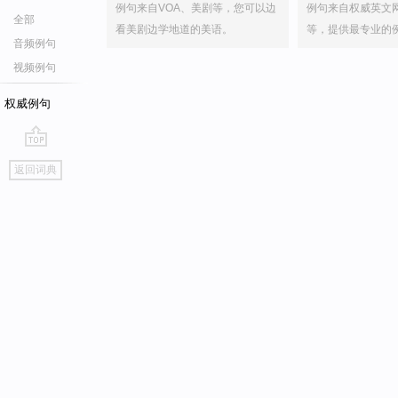
例句来自VOA、美剧等，您可以边
例句来自权威英文
全部
看美剧边学地道的美语。
等，提供最专业的
音频例句
视频例句
权威例句
go
返回词典
top