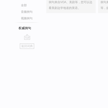
例句来自VOA、美剧等，您可以边
例句
全部
看美剧边学地道的美语。
等，
音频例句
视频例句
权威例句
go
返回词典
top