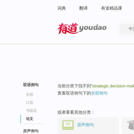
词典
翻译
有道精品课
中
有道 - 网易旗下搜索
双语例句
当前分类下找不到"
strategic decision-ma
查看双语例句下的
全部例句
全部
口语
书面语
或者看看其他分类：
论文
原声例句
原声例句