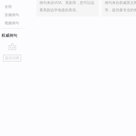
例句来自VOA、美剧等，您可以边
例句来自权威英文
全部
看美剧边学地道的美语。
等，提供最专业的
音频例句
视频例句
权威例句
go
返回词典
top