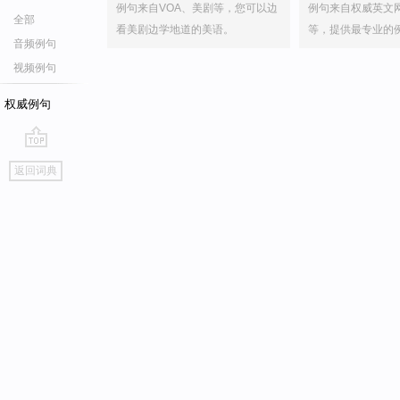
例句来自VOA、美剧等，您可以边
例句来自权威英文
全部
看美剧边学地道的美语。
等，提供最专业的
音频例句
视频例句
权威例句
go
返回词典
top