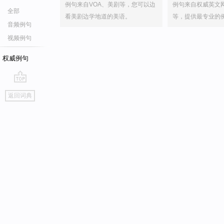
例句来自VOA、美剧等，您可以边
例句来自权威英文
全部
看美剧边学地道的美语。
等，提供最专业的
音频例句
视频例句
权威例句
go
返回词典
top