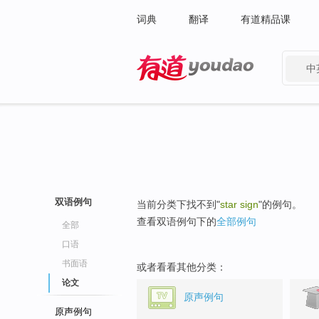
词典
翻译
有道精品课
中
有道 - 网易旗下搜索
双语例句
当前分类下找不到"
star sign
"的例句。
查看双语例句下的
全部例句
全部
口语
书面语
或者看看其他分类：
论文
原声例句
原声例句