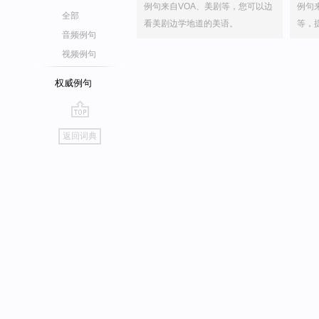
例句来自VOA、美剧等，您可以边
例句
全部
看美剧边学地道的美语。
等，
音频例句
视频例句
权威例句
go
返回词典
top