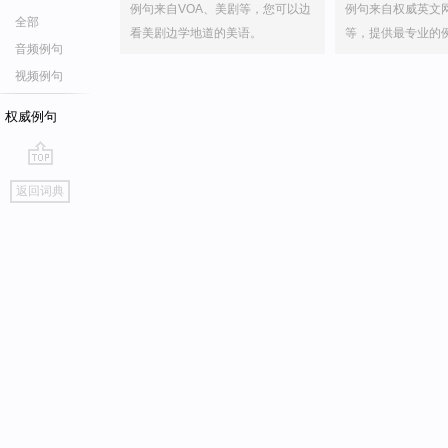
例句来自VOA、美剧等，您可以边
例句来自权威英文
全部
看美剧边学地道的美语。
等，提供最专业的
音频例句
视频例句
权威例句
go
返回词典
top