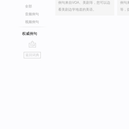
例句来自VOA、美剧等，您可以边
例句
全部
看美剧边学地道的美语。
等，
音频例句
视频例句
权威例句
go
返回词典
top