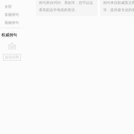
例句来自VOA、美剧等，您可以边
例句来自权威英文
全部
看美剧边学地道的美语。
等，提供最专业的
音频例句
视频例句
权威例句
go
返回词典
top