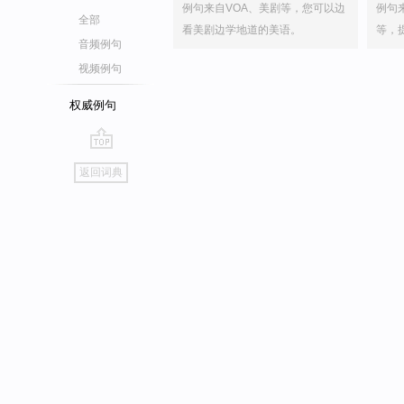
例句来自VOA、美剧等，您可以边
例句
全部
看美剧边学地道的美语。
等，
音频例句
视频例句
权威例句
go
返回词典
top