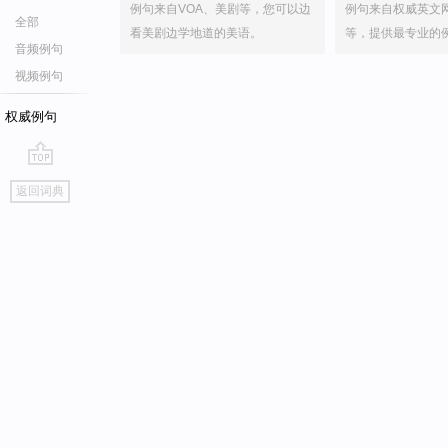
例句来自VOA、美剧等，您可以边
例句来自权威英文
全部
看美剧边学地道的美语。
等，提供最专业的
音频例句
视频例句
权威例句
go
返回词典
top