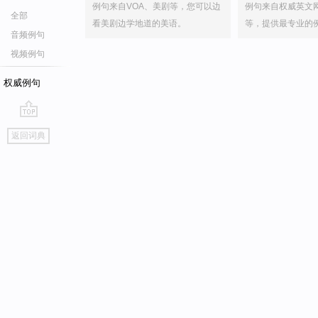
例句来自VOA、美剧等，您可以边
例句来自权威英文
全部
看美剧边学地道的美语。
等，提供最专业的
音频例句
视频例句
权威例句
go
返回词典
top