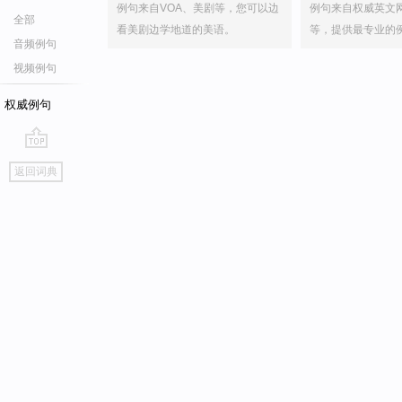
例句来自VOA、美剧等，您可以边
例句来自权威英文
全部
看美剧边学地道的美语。
等，提供最专业的
音频例句
视频例句
权威例句
go
返回词典
top