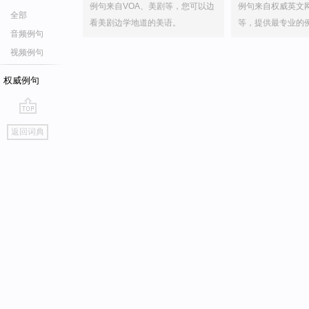
例句来自VOA、美剧等，您可以边
例句来自权威英文
全部
看美剧边学地道的美语。
等，提供最专业的
音频例句
视频例句
权威例句
go
返回词典
top