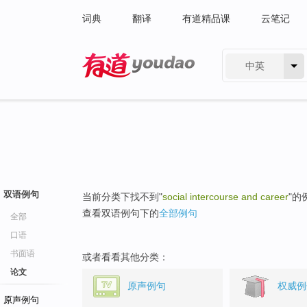
词典
翻译
有道精品课
云笔记
中英
有道 - 网易旗下搜索
双语例句
当前分类下找不到"
social intercourse and career
"的
查看双语例句下的
全部例句
全部
口语
书面语
或者看看其他分类：
论文
原声例句
权威例
原声例句