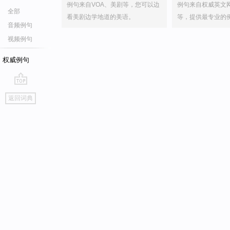
例句来自VOA、美剧等，您可以边
例句来自权威英文
全部
看美剧边学地道的美语。
等，提供最专业的
音频例句
视频例句
权威例句
go
返回词典
top