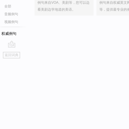
例句来自VOA、美剧等，您可以边
例句来自权威英文
全部
看美剧边学地道的美语。
等，提供最专业的
音频例句
视频例句
权威例句
go
返回词典
top