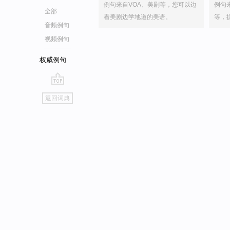
例句来自VOA、美剧等，您可以边
例句
全部
看美剧边学地道的美语。
等，
音频例句
视频例句
权威例句
go
返回词典
top