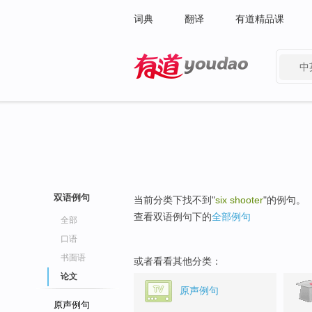
词典
翻译
有道精品课
中
有道 - 网易旗下搜索
双语例句
当前分类下找不到"
six shooter
"的例句。
查看双语例句下的
全部例句
全部
口语
书面语
或者看看其他分类：
论文
原声例句
原声例句