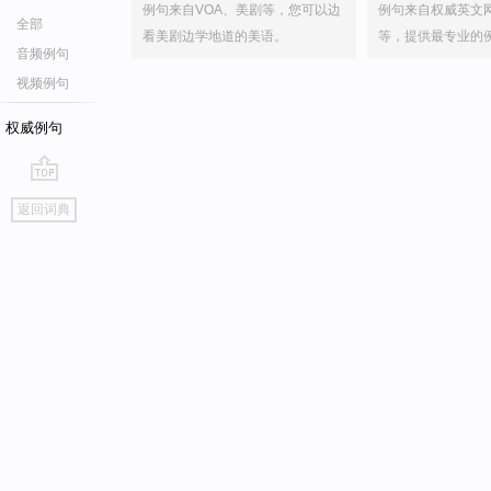
例句来自VOA、美剧等，您可以边
例句来自权威英文
全部
看美剧边学地道的美语。
等，提供最专业的
音频例句
视频例句
权威例句
go
返回词典
top