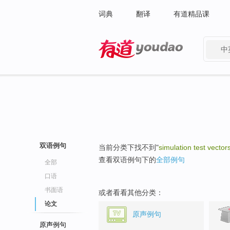
词典
翻译
有道精品课
中
有道 - 网易旗下搜索
双语例句
当前分类下找不到"
simulation test vector
查看双语例句下的
全部例句
全部
口语
书面语
或者看看其他分类：
论文
原声例句
原声例句