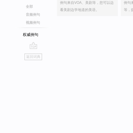
例句来自VOA、美剧等，您可以边
例句
全部
看美剧边学地道的美语。
等，
音频例句
视频例句
权威例句
go
返回词典
top