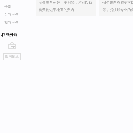
例句来自VOA、美剧等，您可以边
例句来自权威英文
全部
看美剧边学地道的美语。
等，提供最专业的
音频例句
视频例句
权威例句
go
返回词典
top