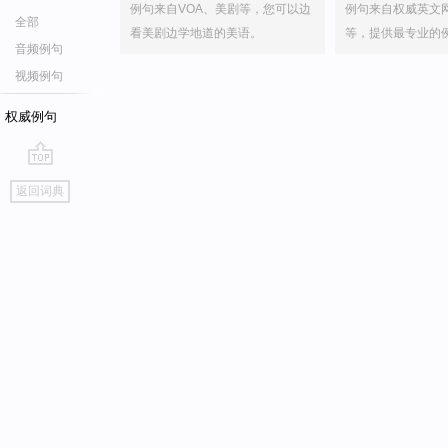
例句来自VOA、美剧等，您可以边
例句来自权威英文
全部
看美剧边学地道的美语。
等，提供最专业的
音频例句
视频例句
权威例句
go
返回词典
top