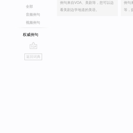
例句来自VOA、美剧等，您可以边
例句
全部
看美剧边学地道的美语。
等，
音频例句
视频例句
权威例句
go
返回词典
top