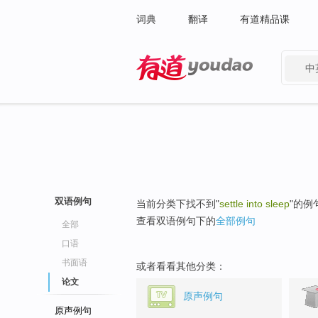
词典
翻译
有道精品课
中
有道 - 网易旗下搜索
双语例句
当前分类下找不到"
settle into sleep
"的例
查看双语例句下的
全部例句
全部
口语
书面语
或者看看其他分类：
论文
原声例句
原声例句