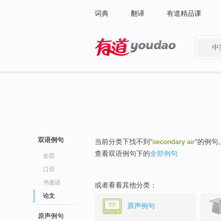
词典
翻译
有道精品课
中
有道 - 网易旗下搜索
双语例句
当前分类下找不到"
secondary air
"的例句
查看双语例句下的
全部例句
全部
口语
书面语
或者看看其他分类：
论文
原声例句
原声例句