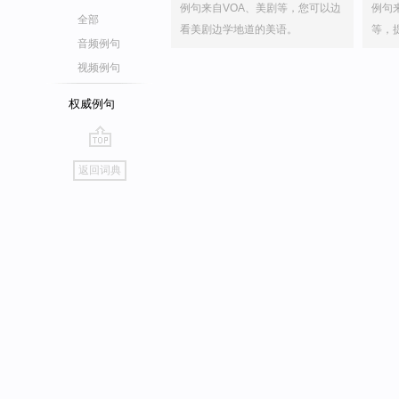
例句来自VOA、美剧等，您可以边
例句
全部
看美剧边学地道的美语。
等，
音频例句
视频例句
权威例句
go
返回词典
top