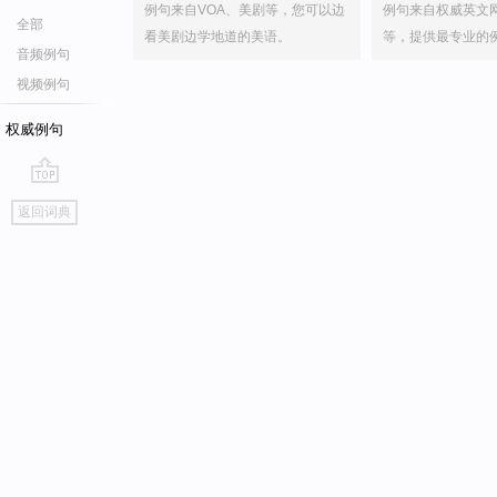
例句来自VOA、美剧等，您可以边
例句来自权威英文
全部
看美剧边学地道的美语。
等，提供最专业的
音频例句
视频例句
权威例句
go
返回词典
top