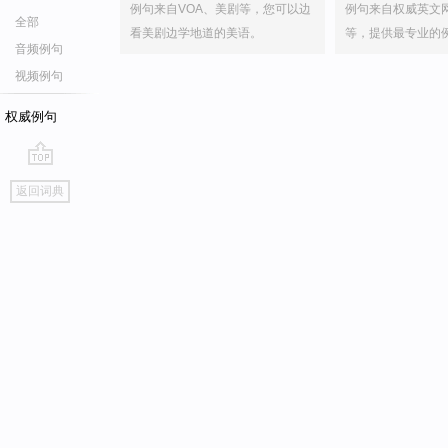
例句来自VOA、美剧等，您可以边
例句来自权威英文
全部
看美剧边学地道的美语。
等，提供最专业的
音频例句
视频例句
权威例句
go
返回词典
top