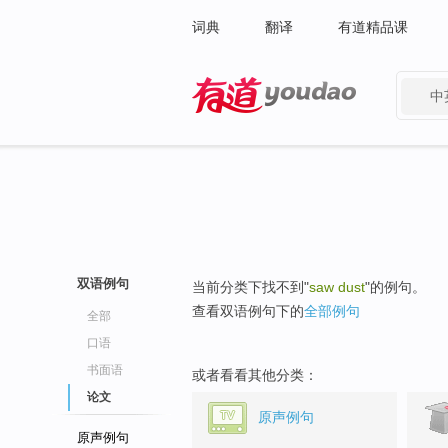
词典
翻译
有道精品课
中
有道 - 网易旗下搜索
双语例句
当前分类下找不到"
saw dust
"的例句。
查看双语例句下的
全部例句
全部
口语
书面语
或者看看其他分类：
论文
原声例句
原声例句