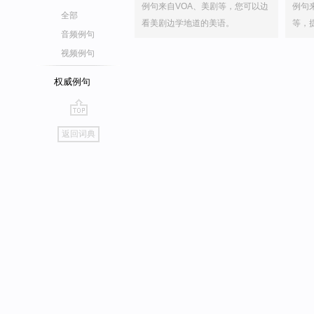
例句来自VOA、美剧等，您可以边
例句
全部
看美剧边学地道的美语。
等，
音频例句
视频例句
权威例句
go
返回词典
top