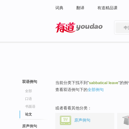
词典
翻译
有道精品课
中
有道 - 网易旗下搜索
双语例句
当前分类下找不到"
sabbatical leave
"的例
查看双语例句下的
全部例句
全部
口语
书面语
或者看看其他分类：
论文
原声例句
原声例句