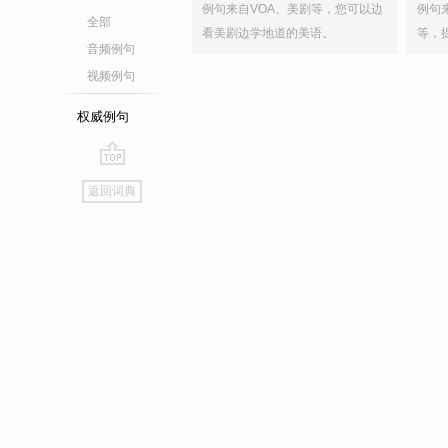
例句来自VOA、美剧等，您可以边
例句
全部
看美剧边学地道的美语。
等，
音频例句
视频例句
权威例句
go
返回词典
top