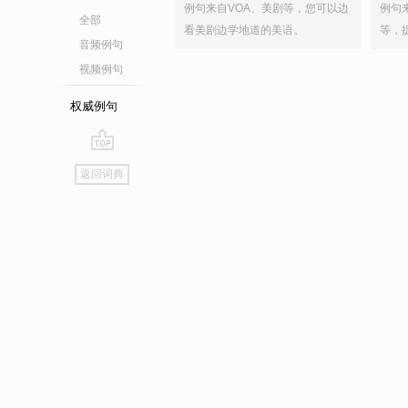
例句来自VOA、美剧等，您可以边
例句
全部
看美剧边学地道的美语。
等，
音频例句
视频例句
权威例句
go
返回词典
top