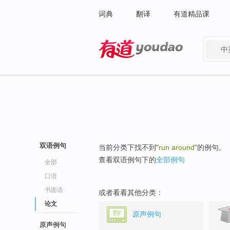
词典
翻译
有道精品课
中
有道 - 网易旗下搜索
双语例句
当前分类下找不到"
run around
"的例句。
查看双语例句下的
全部例句
全部
口语
书面语
或者看看其他分类：
论文
原声例句
原声例句