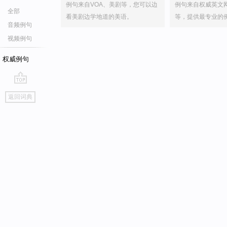
例句来自VOA、美剧等，您可以边
例句来自权威英文
全部
看美剧边学地道的美语。
等，提供最专业的
音频例句
视频例句
权威例句
go
返回词典
top