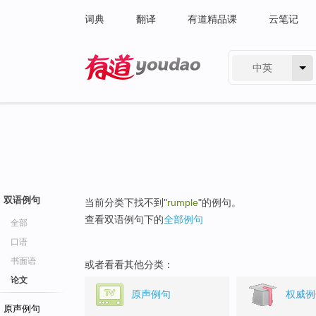
词典
翻译
有道精品课
云笔记
中英
有道 - 网易旗下搜索
双语例句
当前分类下找不到"
rumple
"的例句。
查看双语例句下的
全部例句
全部
口语
书面语
或者看看其他分类：
论文
原声例句
权威例
原声例句