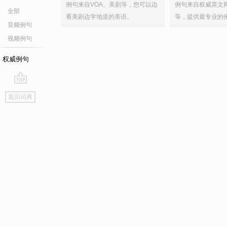
例句来自VOA、美剧等，您可以边
例句来自权威英文
全部
看美剧边学地道的美语。
等，提供最专业的
音频例句
视频例句
权威例句
go
返回词典
top