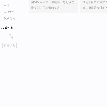
例句来自VOA、美剧等，您可以边
例句来自权威英文
全部
看美剧边学地道的美语。
等，提供最专业的
音频例句
视频例句
权威例句
go
返回词典
top