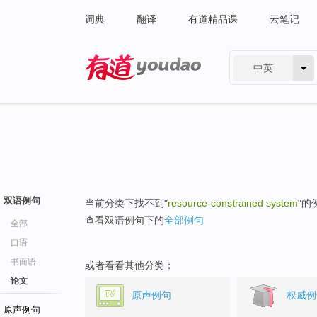
词典
翻译
有道精品课
云笔记
中英
有道 - 网易旗下搜索
双语例句
当前分类下找不到"
resource-constrained system
"的
查看双语例句下的
全部例句
全部
口语
书面语
或者看看其他分类：
论文
原声例句
权威例
原声例句