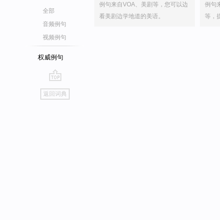
例句来自VOA、美剧等，您可以边
例句
全部
看美剧边学地道的美语。
等，
音频例句
视频例句
权威例句
go
返回词典
top