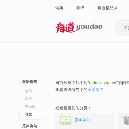
词典
翻译
有道精品课
中
有道 - 网易旗下搜索
双语例句
当前分类下找不到"
reducing agent
"的例
查看双语例句下的
全部例句
全部
口语
书面语
或者看看其他分类：
论文
原声例句
原声例句