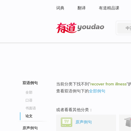
词典
翻译
有道精品课
中
有道 - 网易旗下搜索
双语例句
当前分类下找不到"
recover from illness
"
查看双语例句下的
全部例句
全部
口语
书面语
或者看看其他分类：
论文
原声例句
原声例句