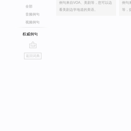
例句来自VOA、美剧等，您可以边
例句
全部
看美剧边学地道的美语。
等，
音频例句
视频例句
权威例句
go
返回词典
top