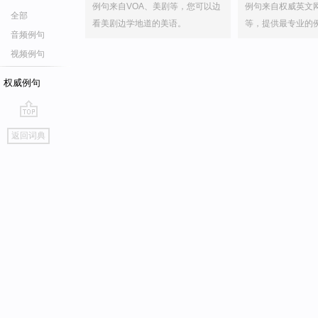
例句来自VOA、美剧等，您可以边
例句来自权威英文
全部
看美剧边学地道的美语。
等，提供最专业的
音频例句
视频例句
权威例句
go
返回词典
top