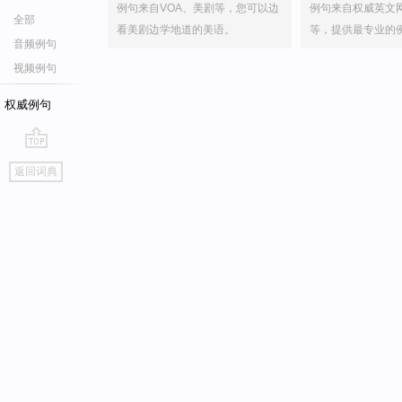
例句来自VOA、美剧等，您可以边
例句来自权威英文
全部
看美剧边学地道的美语。
等，提供最专业的
音频例句
视频例句
权威例句
go
返回词典
top