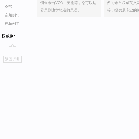
例句来自VOA、美剧等，您可以边
例句来自权威英文
全部
看美剧边学地道的美语。
等，提供最专业的
音频例句
视频例句
权威例句
go
返回词典
top