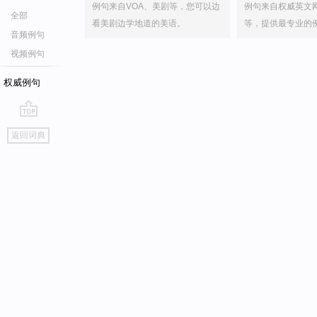
例句来自VOA、美剧等，您可以边
例句来自权威英文
全部
看美剧边学地道的美语。
等，提供最专业的
音频例句
视频例句
权威例句
go
返回词典
top