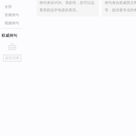
例句来自VOA、美剧等，您可以边
例句来自权威英文
全部
看美剧边学地道的美语。
等，提供最专业的
音频例句
视频例句
权威例句
go
返回词典
top