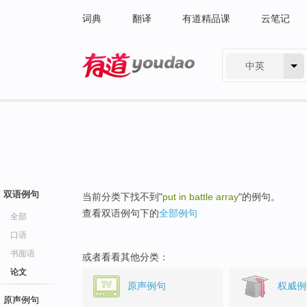
词典
翻译
有道精品课
云笔记
中英
有道 - 网易旗下搜索
双语例句
当前分类下找不到"
put in battle array
"的例句。
查看双语例句下的
全部例句
全部
口语
书面语
或者看看其他分类：
论文
原声例句
权威例
原声例句