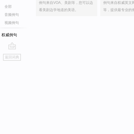
例句来自VOA、美剧等，您可以边
例句来自权威英文
全部
看美剧边学地道的美语。
等，提供最专业的
音频例句
视频例句
权威例句
go
返回词典
top