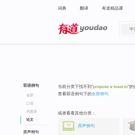
词典
翻译
有道精品课
中
有道 - 网易旗下搜索
双语例句
当前分类下找不到"
propose a toast to
"
查看双语例句下的
全部例句
全部
口语
书面语
或者看看其他分类：
论文
原声例句
原声例句