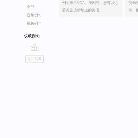
例句来自VOA、美剧等，您可以边
例句
全部
看美剧边学地道的美语。
等，
音频例句
视频例句
权威例句
go
返回词典
top