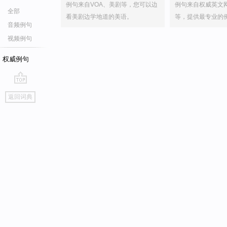
例句来自VOA、美剧等，您可以边
例句来自权威英文
全部
看美剧边学地道的美语。
等，提供最专业的
音频例句
视频例句
权威例句
go
返回词典
top