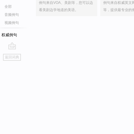
例句来自VOA、美剧等，您可以边
例句来自权威英文
全部
看美剧边学地道的美语。
等，提供最专业的
音频例句
视频例句
权威例句
go
返回词典
top