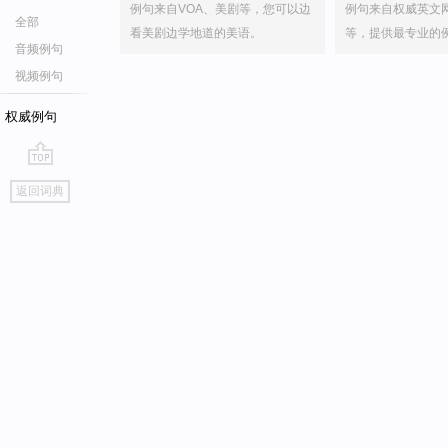
例句来自VOA、美剧等，您可以边
例句来自权威英文
全部
看美剧边学地道的美语。
等，提供最专业的
音频例句
视频例句
权威例句
go
返回词典
top