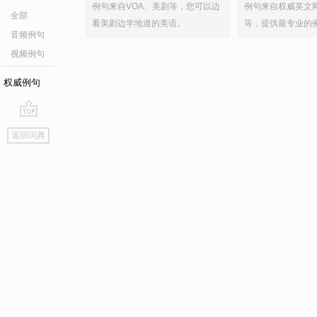
例句来自VOA、美剧等，您可以边
例句来自权威英文
全部
看美剧边学地道的美语。
等，提供最专业的
音频例句
视频例句
权威例句
go
返回词典
top