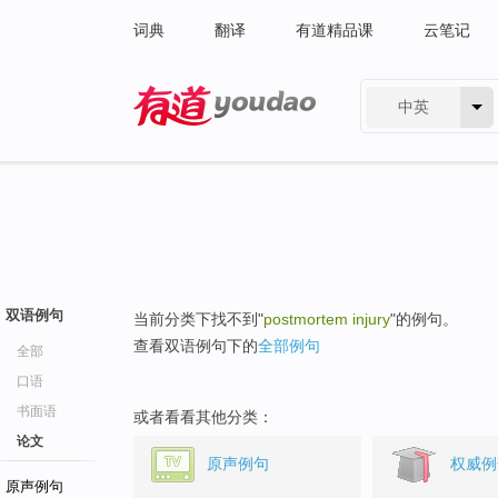
词典
翻译
有道精品课
云笔记
中英
有道 - 网易旗下搜索
双语例句
当前分类下找不到"
postmortem injury
"的例句。
查看双语例句下的
全部例句
全部
口语
书面语
或者看看其他分类：
论文
原声例句
权威例
原声例句