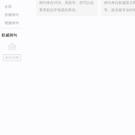
例句来自VOA、美剧等，您可以边
例句来自权威英文
全部
看美剧边学地道的美语。
等，提供最专业的
音频例句
视频例句
权威例句
go
返回词典
top