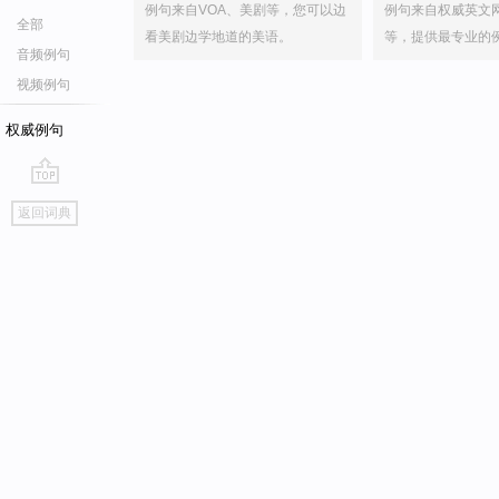
例句来自VOA、美剧等，您可以边
例句来自权威英文
全部
看美剧边学地道的美语。
等，提供最专业的
音频例句
视频例句
权威例句
go
返回词典
top