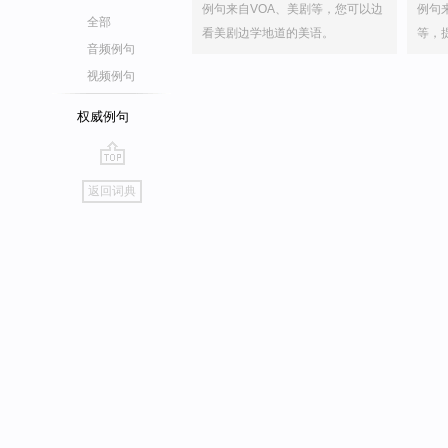
例句来自VOA、美剧等，您可以边
例句
全部
看美剧边学地道的美语。
等，
音频例句
视频例句
权威例句
go
返回词典
top