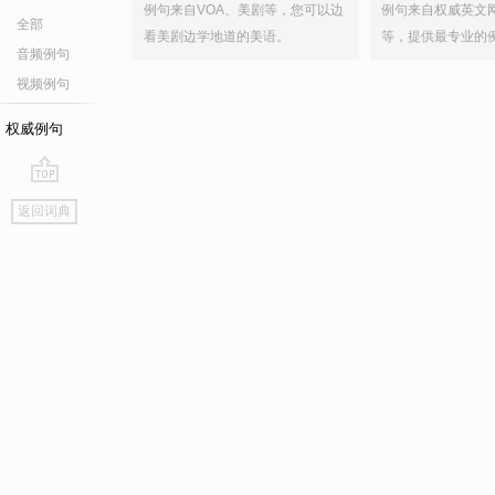
例句来自VOA、美剧等，您可以边
例句来自权威英文
全部
看美剧边学地道的美语。
等，提供最专业的
音频例句
视频例句
权威例句
go
返回词典
top